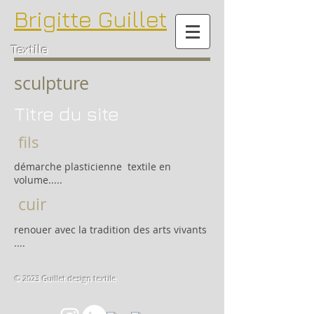
Brigitte
Guillet
Textile
sculpture
Titre du site
fils
démarche plasticienne textile en
volume.....
cuir
renouer avec la tradition des arts vivants
....
© 2023 Guillet design
textile